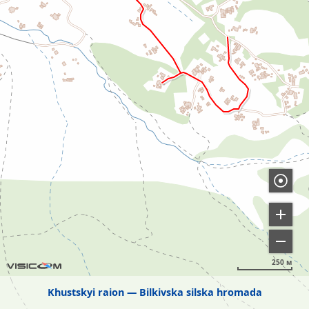
250 м
Khustskyi raion
Bilkivska silska hromada