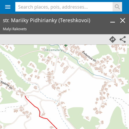
<% console.log(hcard) %>
str. Mariiky Pidhirianky (Tereshkovoi)
Malyi Rakovets