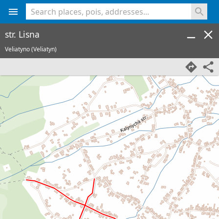
<% console.log(hcard) %>
str. Lisna
Veliatyno (Veliatyn)