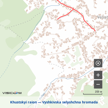
250 м
Khustskyi raion
Vyshkivska selyshchna hromada