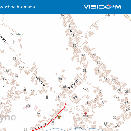
lyshchna hromada