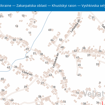
Ukraine
Zakarpatska oblast
Khustskyi raion
Vyshkivska se