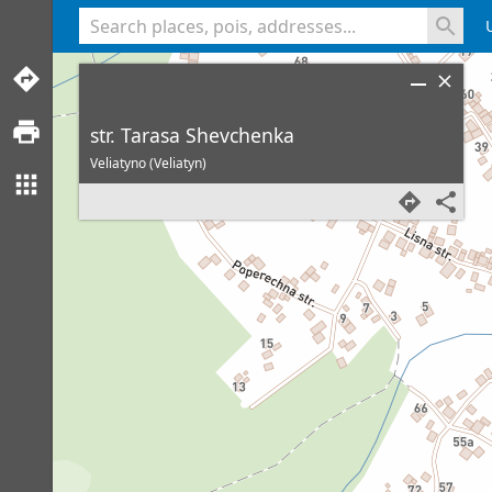
<% console.log(hcard) %>
str. Tarasa Shevchenka
Veliatyno (Veliatyn)