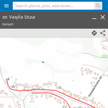
<% console.log(hcard) %>
str. Vasylia Stusa
Kornych