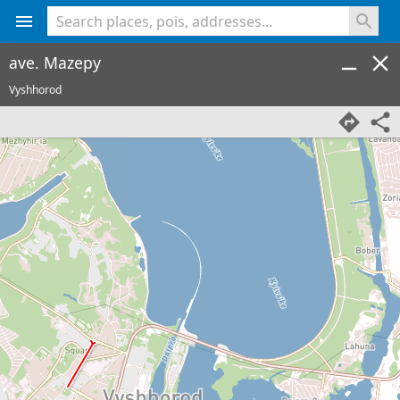
<% console.log(hcard) %>
ave. Mazepy
Vyshhorod