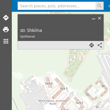
<% console.log(hcard) %>
str. Shkilna
Vyshhorod