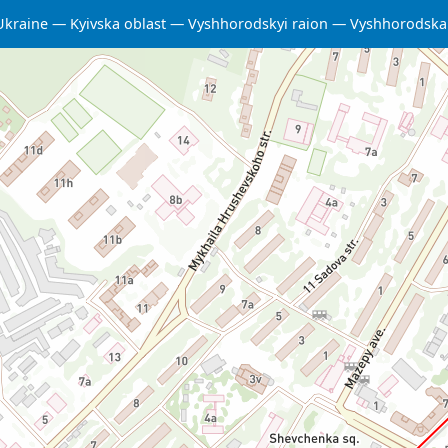
Ukraine
Kyivska oblast
Vyshhorodskyi raion
Vyshhorodska