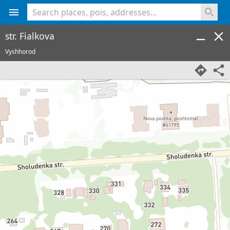
<% console.log(hcard) %>
str. Fialkova
Vyshhorod