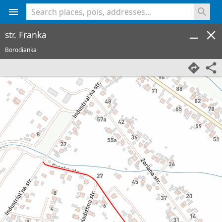
<% console.log(hcard) %>
str. Franka
Borodianka