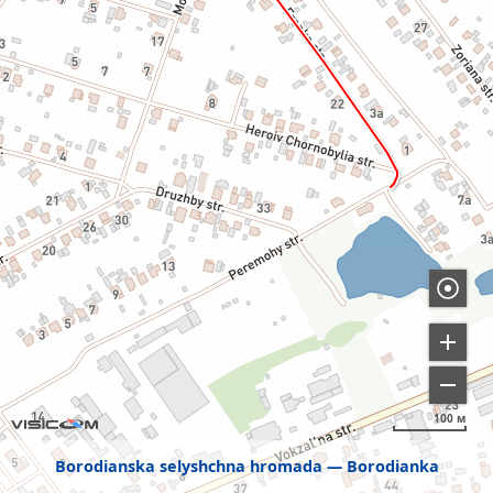
100 м
Borodianska selyshchna hromada
Borodianka