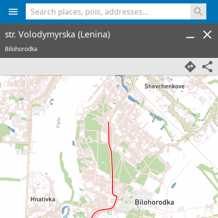
<% console.log(hcard) %>
str. Volodymyrska (Lenina)
Bilohorodka