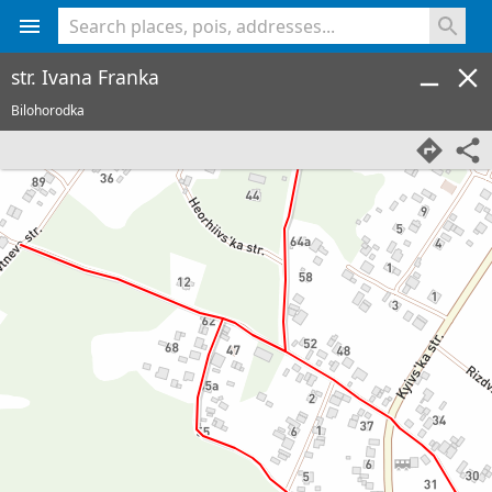
<% console.log(hcard) %>
str. Ivana Franka
Bilohorodka