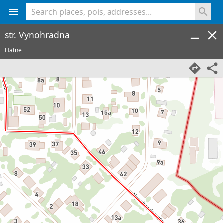
<% console.log(hcard) %>
str. Vynohradna
Hatne