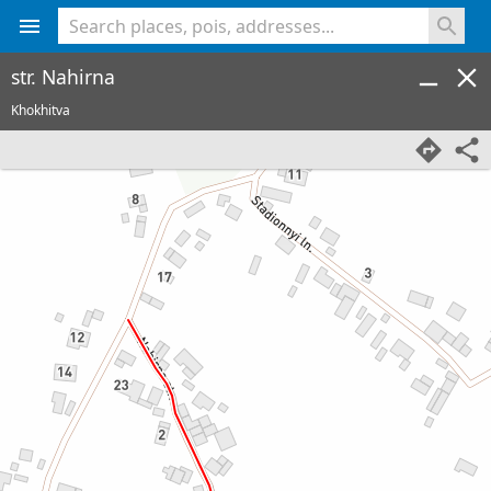
<% console.log(hcard) %>
str. Nahirna
Khokhitva