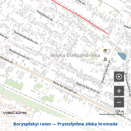
250 м
Boryspilskyi raion
Prystolychna silska hromada