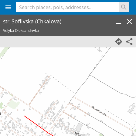
<% console.log(hcard) %>
str. Sofiivska (Chkalova)
Velyka Oleksandrivka