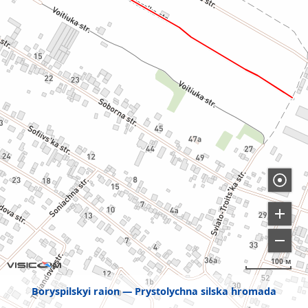
100 м
Boryspilskyi raion
Prystolychna silska hromada