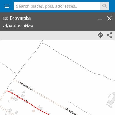
<% console.log(hcard) %>
str. Brovarska
Velyka Oleksandrivka