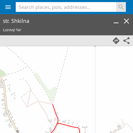
<% console.log(hcard) %>
str. Shkilna
Lozovyi Yar