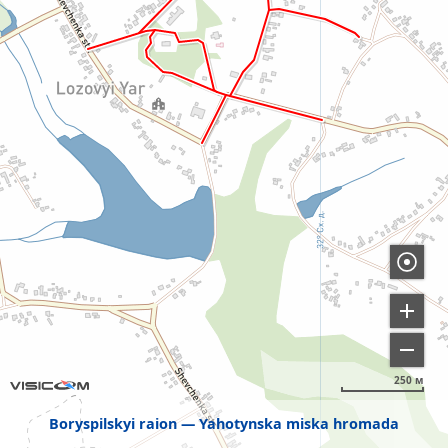
250 м
Boryspilskyi raion
Yahotynska miska hromada