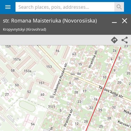
<% console.log(hcard) %>
str. Romana Maisteriuka (Novorosiiska)
Kropyvnytskyi (Kirovohrad)