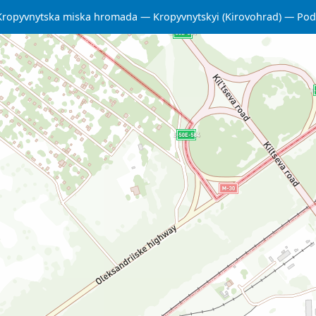
Kropyvnytska miska hromada
Kropyvnytskyi (Kirovohrad)
Podi