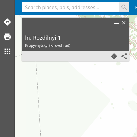
<% console.log(hcard) %>
ln. Rozdilnyi 1
Kropyvnytskyi (Kirovohrad)