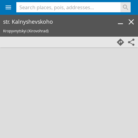
<% console.log(hcard) %>
str. Kalnyshevskoho
Kropyvnytskyi (Kirovohrad)