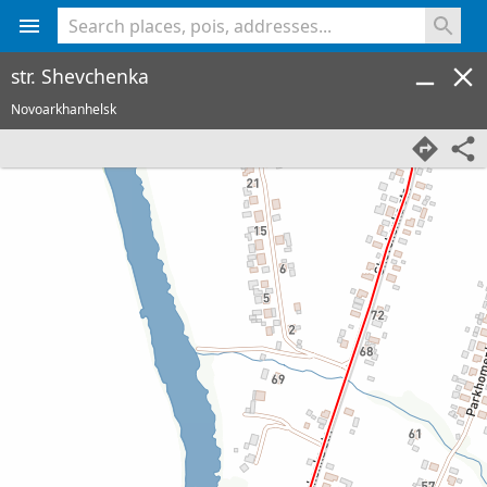
<% console.log(hcard) %>
str. Shevchenka
Novoarkhanhelsk