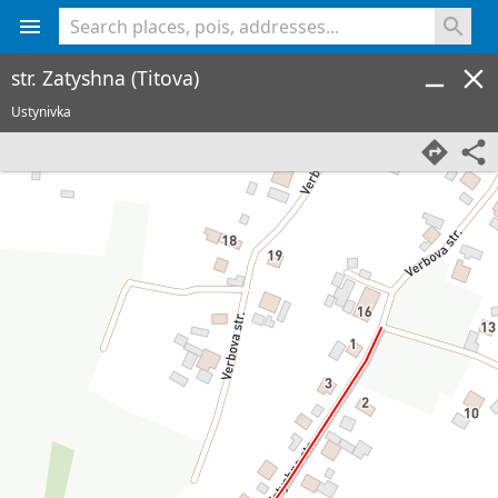
<% console.log(hcard) %>
str. Zatyshna (Titova)
Ustynivka