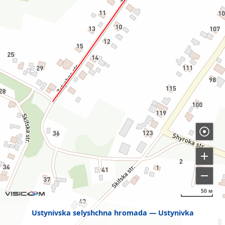
50 м
Ustynivska selyshchna hromada
Ustynivka