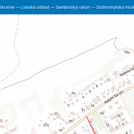
Ukraine
Lvivska oblast
Sambirskyi raion
Dobromylska mis