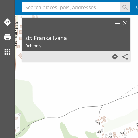
<% console.log(hcard) %>
str. Franka Ivana
Dobromyl