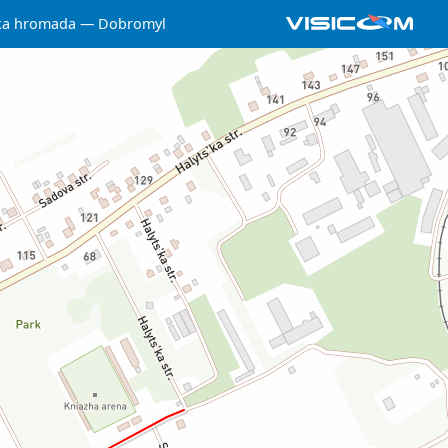
ka hromada
Dobromyl