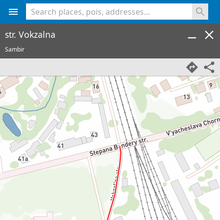
<% console.log(hcard) %>
str. Vokzalna
Sambir