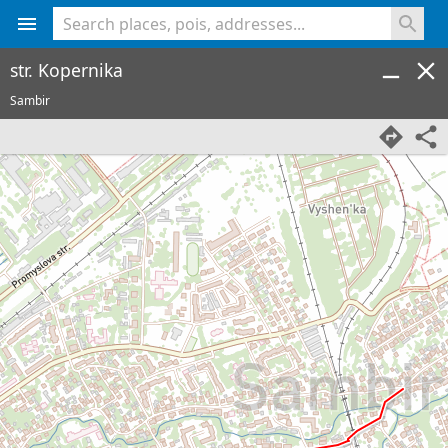
<% console.log(hcard) %>
str. Kopernika
Sambir