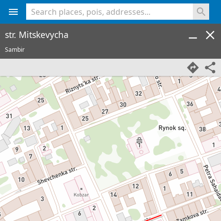
<% console.log(hcard) %>
str. Mitskevycha
Sambir