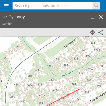
<% console.log(hcard) %>
str. Tychyny
Sambir