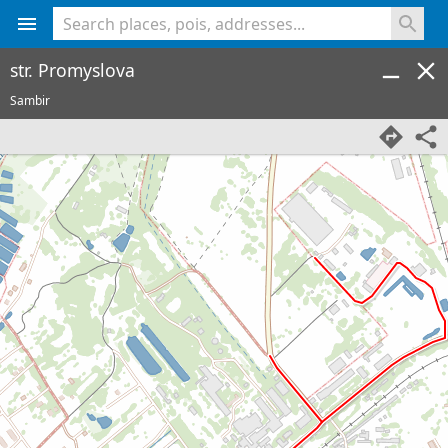
<% console.log(hcard) %>
str. Promyslova
Sambir