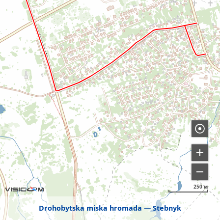
250 м
Drohobytska miska hromada
Stebnyk