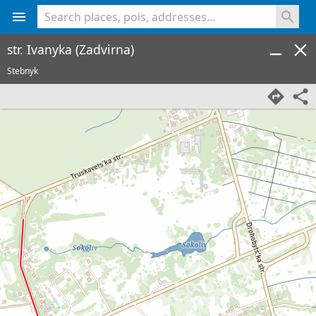
<% console.log(hcard) %>
str. Ivanyka (Zadvirna)
Stebnyk