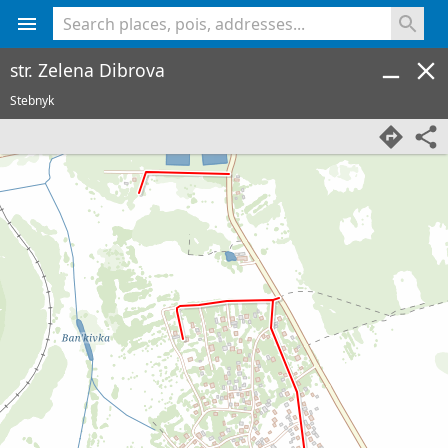
<% console.log(hcard) %>
str. Zelena Dibrova
Stebnyk