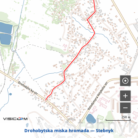
250 м
Drohobytska miska hromada
Stebnyk