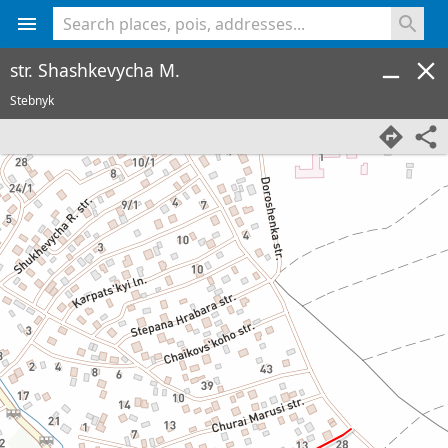
<% console.log(hcard) %>
str. Shashkevycha M.
Stebnyk