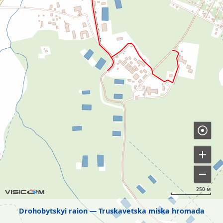
250 м
Drohobytskyi raion
Truskavetska miska hromada