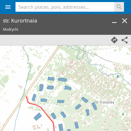
<% console.log(hcard) %>
str. Kurortnaia
Modrychi