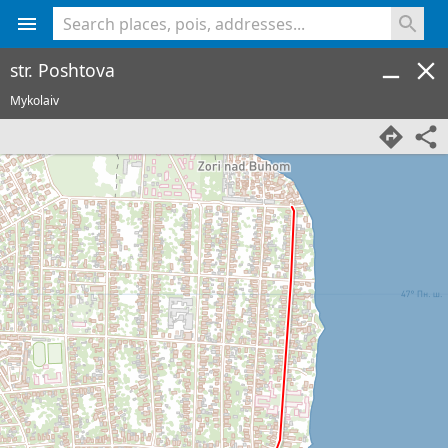
<% console.log(hcard) %>
str. Poshtova
Mykolaiv