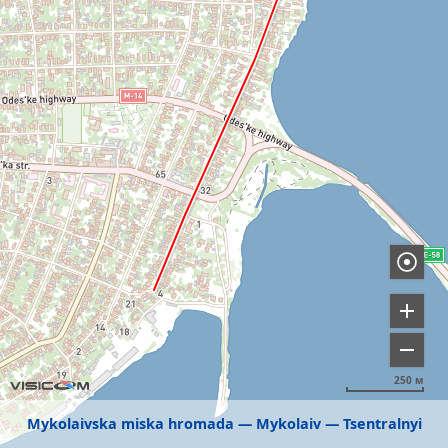
250 м
Mykolaivska miska hromada
Mykolaiv
Tsentralnyi