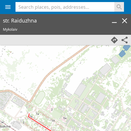
<% console.log(hcard) %>
str. Raiduzhna
Mykolaiv