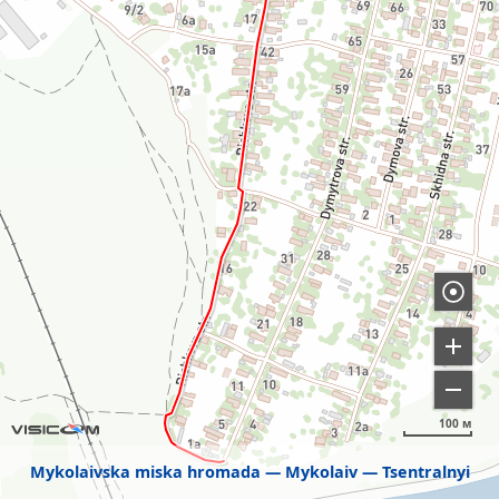
100 м
Mykolaivska miska hromada
Mykolaiv
Tsentralnyi