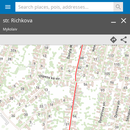
<% console.log(hcard) %>
str. Richkova
Mykolaiv