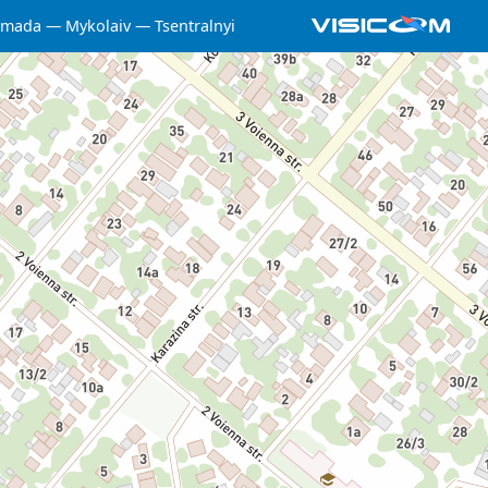
omada
Mykolaiv
Tsentralnyi