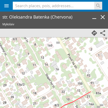
<% console.log(hcard) %>
str. Oleksandra Batenka (Chervona)
Mykolaiv