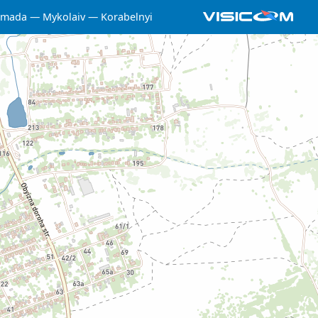
omada
Mykolaiv
Korabelnyi