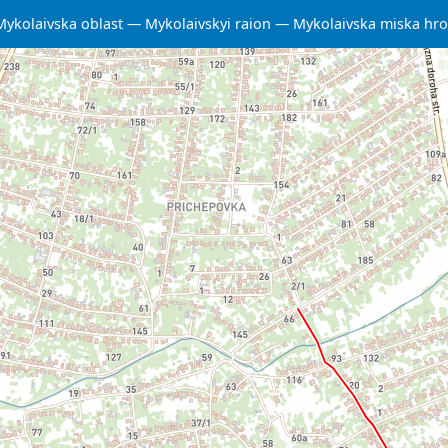
Mykolaivska oblast
Mykolaivskyi raion
Mykolaivska miska hr