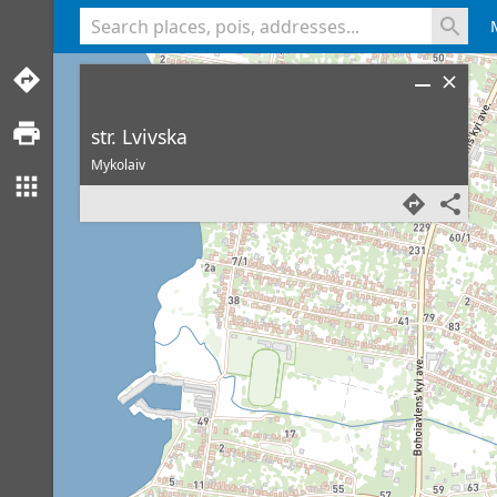
<% console.log(hcard) %>
str. Lvivska
Mykolaiv