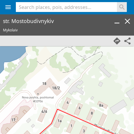
<% console.log(hcard) %>
str. Mostobudivnykiv
Mykolaiv