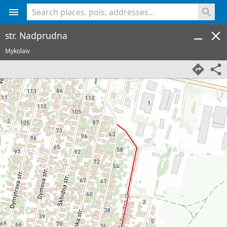
<% console.log(hcard) %>
str. Nadprudna
Mykolaiv