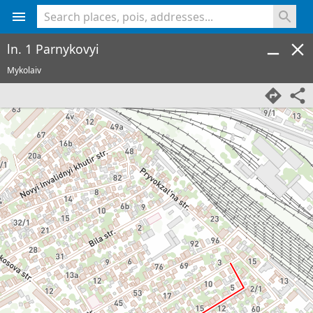
<% console.log(hcard) %>
ln. 1 Parnykovyi
Mykolaiv