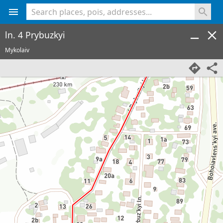
<% console.log(hcard) %>
ln. 4 Prybuzkyi
Mykolaiv