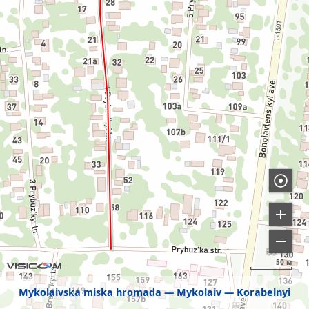
50 м
Mykolaivska miska hromada
Mykolaiv
Korabelnyi