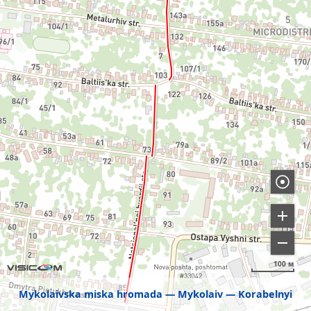
100 м
Mykolaivska miska hromada
Mykolaiv
Korabelnyi