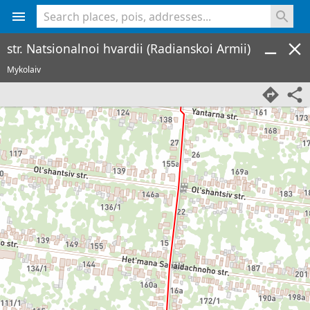
<% console.log(hcard) %>
str. Natsionalnoi hvardii (Radianskoi Armii)
Mykolaiv