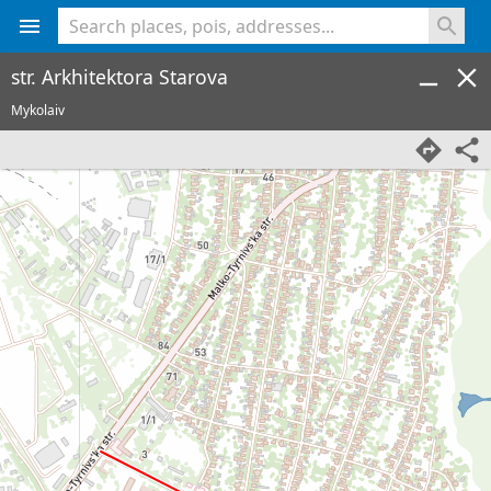
<% console.log(hcard) %>
str. Arkhitektora Starova
Mykolaiv