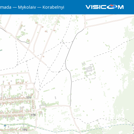
omada
Mykolaiv
Korabelnyi