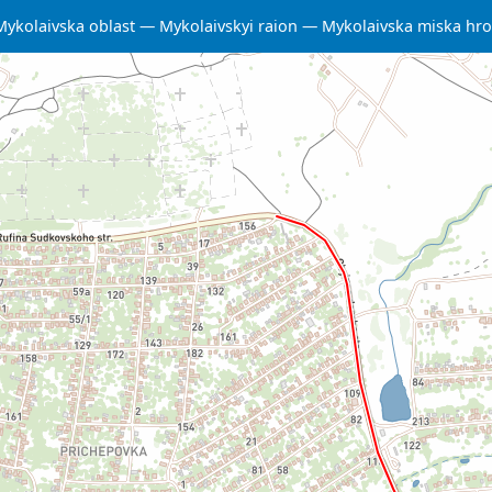
Mykolaivska oblast
Mykolaivskyi raion
Mykolaivska miska hr