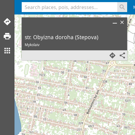
<% console.log(hcard) %>
str. Obyizna doroha (Stepova)
Mykolaiv