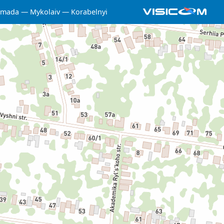
omada
Mykolaiv
Korabelnyi