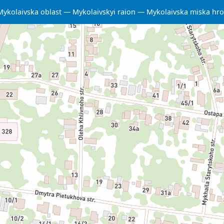
Mykolaivska oblast
Mykolaivskyi raion
Mykolaivska miska hr