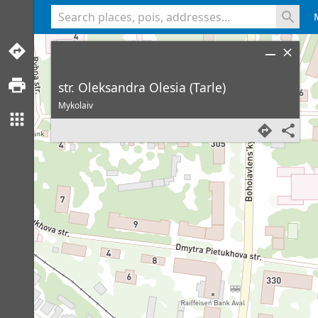
<% console.log(hcard) %>
str. Oleksandra Olesia (Tarle)
Mykolaiv