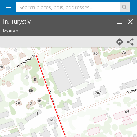
<% console.log(hcard) %>
ln. Turystiv
Mykolaiv