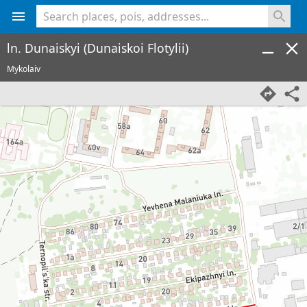
<% console.log(hcard) %>
ln. Dunaiskyi (Dunaiskoi Flotylii)
Mykolaiv