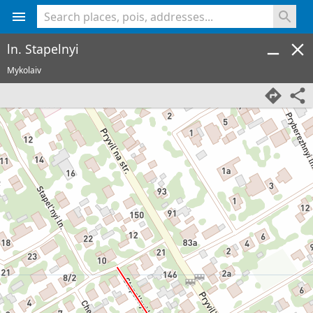
<% console.log(hcard) %>
ln. Stapelnyi
Mykolaiv