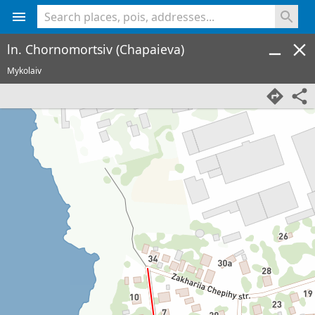
<% console.log(hcard) %>
ln. Chornomortsiv (Chapaieva)
Mykolaiv