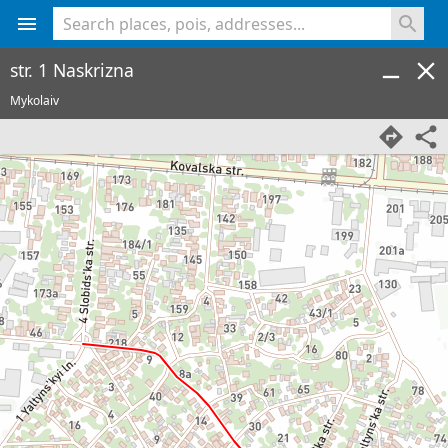
<% console.log(hcard) %>
str. 1 Naskrizna
Mykolaiv