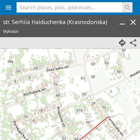
<% console.log(hcard) %>
str. Serhiia Haiduchenka (Krasnodonska)
Mykolaiv